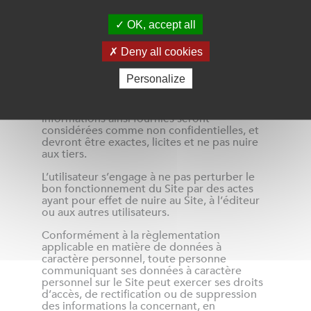
personnel et privé, toute reproduction et
toute utilisation de copies réalisées à
d’autres fins étant expressément interdite.
OK, accept all
Chaque utilisateur de ce Site qui fournit des
Deny all cookies
informations (autres que ses données à
caractère personnel) à Saint-Gobain
Personalize
Distribution Bâtiment France l’autorise à en
faire l’usage qui lui plaira et notamment à les
utiliser à des fins commerciales. Les
informations ainsi fournies seront
considérées comme non confidentielles, et
devront être exactes, licites et ne pas nuire
aux tiers.
L’utilisateur s’engage à ne pas perturber le
bon fonctionnement du Site par des actes
ayant pour effet de nuire au Site, à l’éditeur
ou aux autres utilisateurs.
Conformément à la règlementation
applicable en matière de données à
caractère personnel, toute personne
communiquant ses données à caractère
personnel sur le Site peut exercer ses droits
d’accès, de rectification ou de suppression
des informations la concernant, en