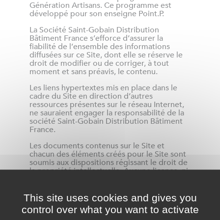
Génération Artisans. Ce programme est
développé pour son enseigne Point.P.
La Société Saint-Gobain Distribution
Bâtiment France s’efforce d’assurer la
fiabilité de l’ensemble des informations
diffusées sur ce Site, dont elle se réserve le
droit de modifier ou de corriger, à tout
moment et sans préavis, le contenu.
Les liens hypertextes mis en place dans le
cadre du Site en direction d’autres
ressources présentes sur le réseau Internet,
ne sauraient engager la responsabilité de la
société Saint-Gobain Distribution Bâtiment
France.
Les documents contenus sur le Site et
chacun des éléments créés pour le Site sont
soumis aux dispositions régissant le droit de
la propriété intellectuelle. Aucune licence, ni
aucun autre droit que celui de le consulter
n’est conféré aux utilisateurs du Site. La
reproduction de tous documents publiés sur
This site uses cookies and gives you
le Site est uniquement autorisée aux fins
control over what you want to activate
exclusives d’information pour un usage